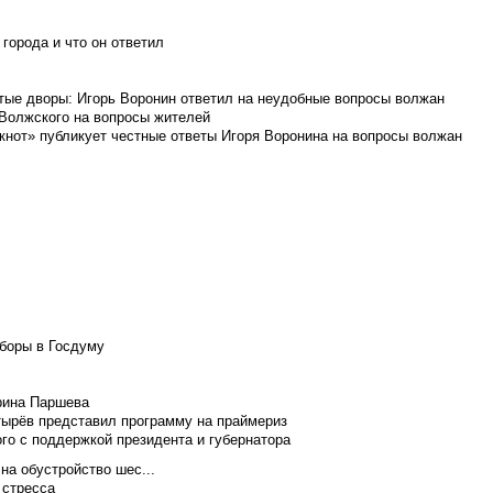
города и что он ответил
итые дворы: Игорь Воронин ответил на неудобные вопросы волжан
 Волжского на вопросы жителей
кнот» публикует честные ответы Игоря Воронина на вопросы волжан
боры в Госдуму
Ирина Паршева
тырёв представил программу на праймериз
го с поддержкой президента и губернатора
на обустройство шес...
 стресса