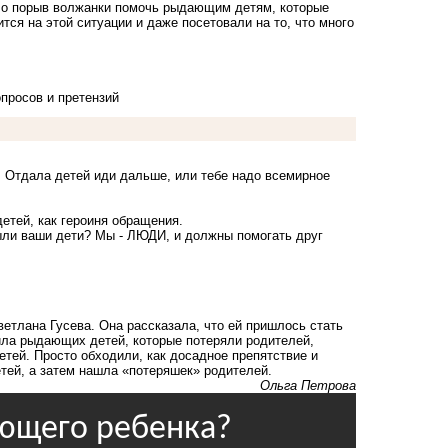
ло порыв волжанки помочь рыдающим детям, которые
тся на этой ситуации и даже посетовали на то, что много
опросов и претензий
у. Отдала детей иди дальше, или тебе надо всемирное
етей, как героиня обращения.
ыли ваши дети? Мы - ЛЮДИ, и должны помогать друг
етлана Гусева. Она рассказала, что ей пришлось стать
ила
рыдающих детей,
которые потеряли родителей,
тей. Просто обходили, как досадное препятствие и
тей, а затем нашла «потеряшек» родителей.
Ольга Петрова