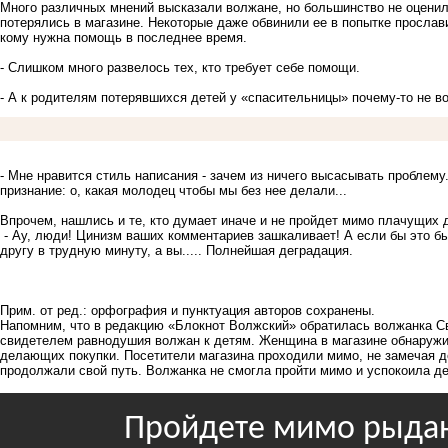
Много различных мнений высказали волжане, но большинство не оцени
потерялись в магазине. Некоторые даже обвинили ее в попытке прослави
кому нужна помощь в последнее время.
- Слишком много развелось тех, кто требует себе помощи.
- А к родителям потерявшихся детей у «спасительницы» почему-то не в
- Мне нравится стиль написания - зачем из ничего высасывать проблем
признание: о, какая молодец чтобы мы без нее делали...
Впрочем, нашлись и те, кто думает иначе и не пройдет мимо плачущих д
- Ау, люди! Цинизм ваших комментариев зашкаливает! А если бы это б
другу в трудную минуту, а вы..... Полнейшая деградация.
Прим. от ред.: орфография и пунктуация авторов сохранены.
Напомним, что в редакцию «Блокнот Волжский» обратилась волжанка Св
свидетелем равнодушия волжан к детям. Женщина в магазине обнаруж
делающих покупки. Посетители магазина проходили мимо, не замечая де
продолжали свой путь. Волжанка не смогла пройти мимо и успокоила де