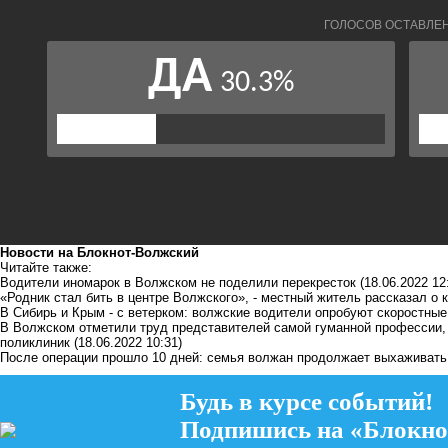
Новости на Блoкнoт-Волжский
Читайте также:
Водители иномарок в Волжском не поделили перекресток
(18.06.2022 12
«Родник стал бить в центре Волжского», - местный житель рассказал о
В Сибирь и Крым - с ветерком: волжские водители опробуют скоростны
В Волжском отметили труд представителей самой гуманной профессии
поликлиник
(18.06.2022 10:31)
После операции прошло 10 дней: семья волжан продолжает выхаживать 
Будь в курсе событий!
Подпишись на «Блокно