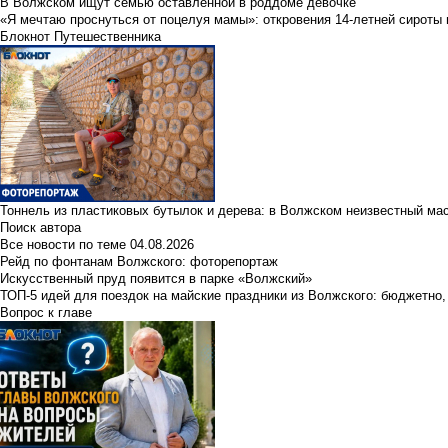
В Волжском ищут семью оставленной в роддоме девочке
«Я мечтаю проснуться от поцелуя мамы»: откровения 14-летней сироты 
Блокнот Путешественника
Тоннель из пластиковых бутылок и дерева: в Волжском неизвестный ма
Поиск автора
Все новости по теме
04.08.2026
Рейд по фонтанам Волжского: фоторепортаж
Искусственный пруд появится в парке «Волжский»
ТОП-5 идей для поездок на майские праздники из Волжского: бюджетно,
Вопрос к главе