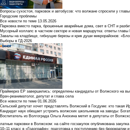
Вопросы сухостоя, парковок и автобусов: что волжане спросили у главы 
Городские проблемы
Все новости по теме
13.05.2026
Парковка вместо парка, брошенные аварийные дома, свет в СНТ и разб
Мусорный коллапс в частном секторе и новая маршрутка: ответы главы
Завалы на кладбище, гибнущие березы и крик души микрорайонов: «Бло
Выборы в ГД-2026
Праймериз ЕР завершились: определены кандидаты от Волжского на вы
Врач-реаниматолог, депутат и глава села
Все новости по теме
01.06.2026
Сельский депутат хочет представлять Волжский в Госдуме: кто такая 
Кандидат наук обещает устроить волжских школьников на заводы: Бога
Воспитатель из Волгограда Ольга Анохина метит в депутаты от Волжско
латные парковки в Волжском: на сайте госзакупок опубликована закупка 
10–11 класс в «Годографе»: подготовка к поступлению без бюрократии и