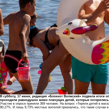
В субботу, 17 июня, редакция «Блокнот Волжский» подвела итоги о
проходили равнодушно мимо плачущих детей, которые потерялись 
Участие в опросе приняли 369 человек. На вопрос «Теряли детей в маг
90,27%. И лишь 9,73% местных жителей признались, что такие случаи в