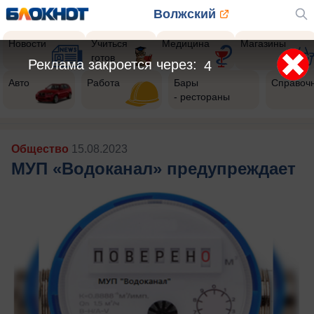
Волжский
Новости
Учиться
Медицина
Магазины
готов
Реклама закроется через:
2
Авто
Работа
Бары
Справоч
- рестораны
Общество
15.08.2023
МУП «Водоканал» предупреждает