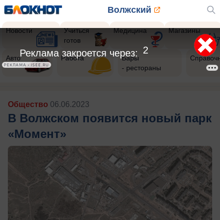
Волжский
Новости
Учиться
Медицина
Магазины
готов
Авто
Работа
Бары
Справоч
- рестораны
Общество
06.06.2023
В Волжском появится новый парк
«Момент»