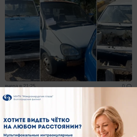
вчера в 21:25
0
Общество
Хирург из Волжского месяц спасал
людей в ЛНР
Вместо отпуска — операционная