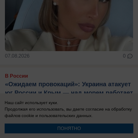
07.08.2026
0
В России
«Ожидаем провокаций»: Украина атакует
юг России и Крым — над морем работает
самолет-разведчик
Наш сайт использует куки.
Продолжая его использовать, вы даете согласие на обработку
Эксперты считают, что Киев хочет напугать
файлов cookie
и пользовательских данных.
туристов, отдыхающих на побережье.
ПОНЯТНО