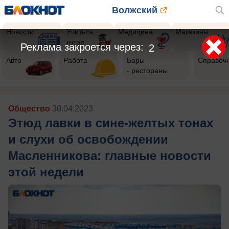
Волжский
Новости
Учиться
Медицина
Магазины
готов
Авто
Работа
Бары
Справоч
- рестораны
Общество
30.04.2023
Этюд лавки в сине-желтых тонах
и слухи об освобождении
Масленникова: главные новости
этой недели