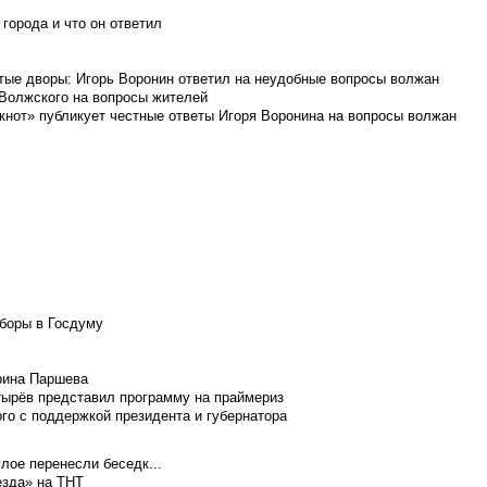
города и что он ответил
итые дворы: Игорь Воронин ответил на неудобные вопросы волжан
 Волжского на вопросы жителей
кнот» публикует честные ответы Игоря Воронина на вопросы волжан
боры в Госдуму
Ирина Паршева
тырёв представил программу на праймериз
го с поддержкой президента и губернатора
лое перенесли беседк...
езда» на ТНТ