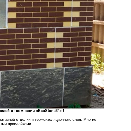
анелей от компании
«EcoStone34»
!
ративной отделки и термоизоляционного слоя. Многие
ыми прослойками.