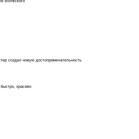
из Волжского
стер создал новую достопримечательность
 быстро, красиво