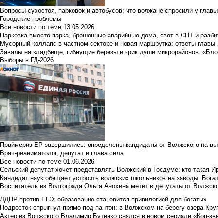
Вопросы сухостоя, парковок и автобусов: что волжане спросили у главы 
Городские проблемы
Все новости по теме
13.05.2026
Парковка вместо парка, брошенные аварийные дома, свет в СНТ и разб
Мусорный коллапс в частном секторе и новая маршрутка: ответы главы
Завалы на кладбище, гибнущие березы и крик души микрорайонов: «Бло
Выборы в ГД-2026
Праймериз ЕР завершились: определены кандидаты от Волжского на вы
Врач-реаниматолог, депутат и глава села
Все новости по теме
01.06.2026
Сельский депутат хочет представлять Волжский в Госдуме: кто такая 
Кандидат наук обещает устроить волжских школьников на заводы: Бога
Воспитатель из Волгограда Ольга Анохина метит в депутаты от Волжско
ЛДПР против ЕГЭ: образование становится привилегией для богатых
Подросток спрыгнул прямо под пантон: в Волжском на берегу озера Круг
Актер из Волжского Владимир Бутенко снялся в новом сериале «Коп-зв