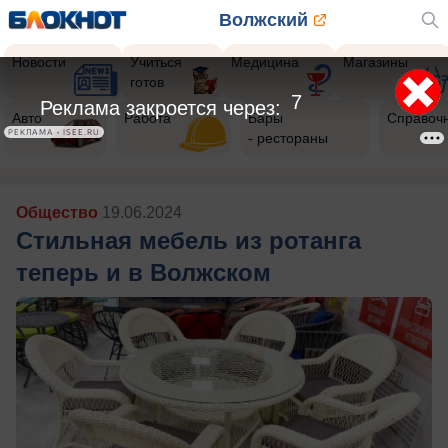
Волжский
Новости
Учиться
Медицина
Магазины
готов
5
Реклама закроется через:
Авто
Работа
Бары
Справоч
РЕКЛАМА • ISEE.RU
- рестораны
Общество
19.06.2024
Стильная мебель из ротанга
теперь и в Волжском