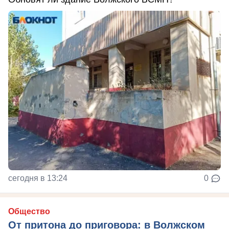
сегодня в 13:24
0
Общество
От притона до приговора: в Волжском