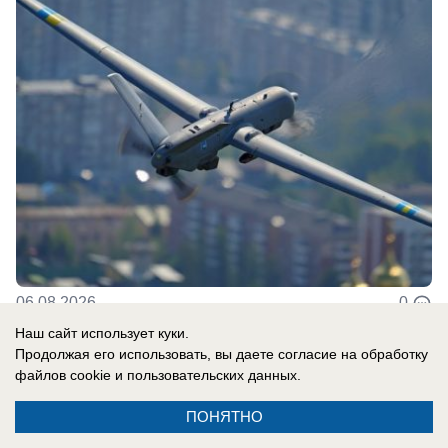
06.08.2026
0
Наш сайт использует куки.
Продолжая его использовать, вы даете согласие на обработку
В России
файлов cookie
и пользовательских данных.
До них начало доходить: отставной
ПОНЯТНО
главком ВСУ Залужный признал полное