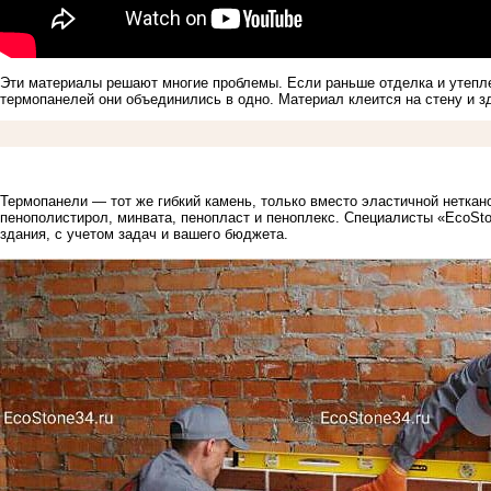
Эти материалы решают многие проблемы. Если раньше отделка и утепл
термопанелей они объединились в одно. Материал клеится на стену и з
Термопанели — тот же гибкий камень, только вместо эластичной неткан
пенополистирол, минвата, пенопласт и пеноплекс. Специалисты
«EcoSt
здания, с учетом задач и вашего бюджета.