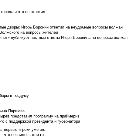
города и что он ответил
итые дворы: Игорь Воронин ответил на неудобные вопросы волжан
 Волжского на вопросы жителей
кнот» публикует честные ответы Игоря Воронина на вопросы волжан
боры в Госдуму
Ирина Паршева
тырёв представил программу на праймериз
го с поддержкой президента и губернатора
 первые игроки уже оп...
 что появилось для го...