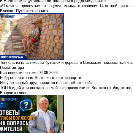
В Волжском ищут семью оставленной в роддоме девочке
«Я мечтаю проснуться от поцелуя мамы»: откровения 14-летней сироты 
Блокнот Путешественника
Тоннель из пластиковых бутылок и дерева: в Волжском неизвестный ма
Поиск автора
Все новости по теме
04.08.2026
Рейд по фонтанам Волжского: фоторепортаж
Искусственный пруд появится в парке «Волжский»
ТОП-5 идей для поездок на майские праздники из Волжского: бюджетно,
Вопрос к главе