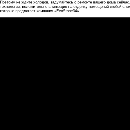
Поэтому не ждите холодов, задумайтесь о ремонте вашего дома сейчас
технологии, положительно влияющие на отделку помещений любой сло
которые предлагает компания
«EcoStone34»
.