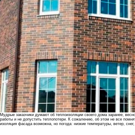
Мудрые заказчики думают об теплоизоляции своего дома заранее, весно
работы и не допустить теплопотери. К сожалению, об этом не все помн
изоляция фасада возможна, но погода: низкие температуры, ветер, сне