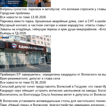
Вопросы сухостоя, парковок и автобусов: что волжане спросили у главы 
Городские проблемы
Все новости по теме
13.05.2026
Парковка вместо парка, брошенные аварийные дома, свет в СНТ и разб
Мусорный коллапс в частном секторе и новая маршрутка: ответы главы
Завалы на кладбище, гибнущие березы и крик души микрорайонов: «Бло
Выборы в ГД-2026
Праймериз ЕР завершились: определены кандидаты от Волжского на вы
Врач-реаниматолог, депутат и глава села
Все новости по теме
01.06.2026
Сельский депутат хочет представлять Волжский в Госдуме: кто такая 
Кандидат наук обещает устроить волжских школьников на заводы: Бога
Воспитатель из Волгограда Ольга Анохина метит в депутаты от Волжско
В Волжском установили антивандальные столы для настольного тенниса:
Парк «Новый город» в Волжском: благоустройство завершено досрочно —